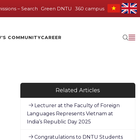
issions – Search
Green DNTU
360 campus
'S COMMUNITY
CAREER
Related Articles
Lecturer at the Faculty of Foreign
Languages Represents Vietnam at
India’s Republic Day 2025
Congratulations to DNTU Students