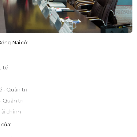
ồng Nai có:
 tế
 - Quản trị
 Quản trị
Tài chính
 của: