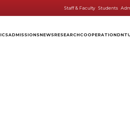
Staff & Faculty
Students
Adm
ICS
ADMISSIONS
NEWS
RESEARCH
COOPERATION
DNTU