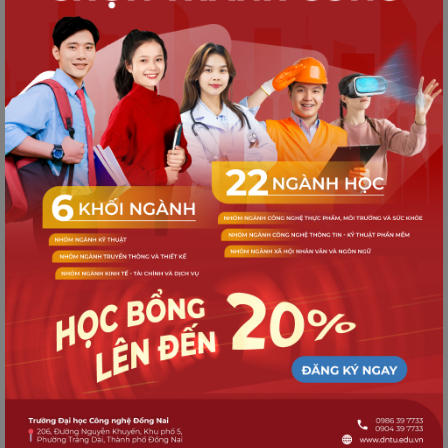
Triển khai và thực hiện chương trình 5S tại
Trường Đại học Công nghệ Đồng Nai
Trường Đại học Công nghệ Đồng Nai tham
gia Tập huấn công tác tổ chức Kỳ thi Đánh giá
năng lực năm 2025
Trường Đại học Công nghệ
Đồng Nai
Liên hệ:
Email: info@dntu.edu.vn
SĐT: 0904 39 7733