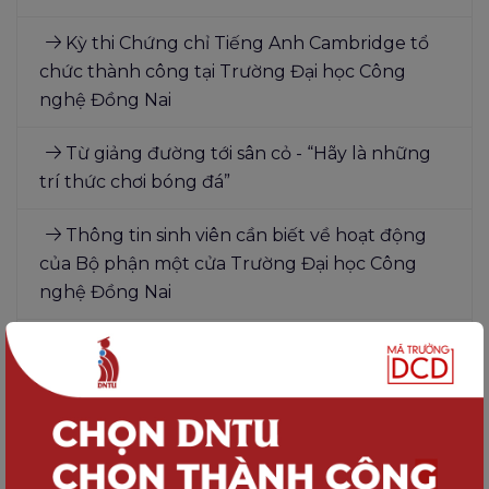
Kỳ thi Chứng chỉ Tiếng Anh Cambridge tổ
chức thành công tại Trường Đại học Công
nghệ Đồng Nai
Từ giảng đường tới sân cỏ - “Hãy là những
trí thức chơi bóng đá”
Thông tin sinh viên cần biết về hoạt động
của Bộ phận một cửa Trường Đại học Công
nghệ Đồng Nai
Hội thảo Phương pháp giảng dạy tiếng Anh
Cambridge tại Trường Đại học Công nghệ
Đồng Nai
DNTU Chúc mừng Ngày Quốc tế Phụ nữ
8/3