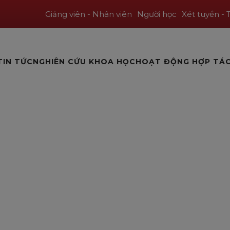
Giảng viên - Nhân viên
Người học
Xét tuyển - 
TIN TỨC
NGHIÊN CỨU KHOA HỌC
HOẠT ĐỘNG HỢP TÁ