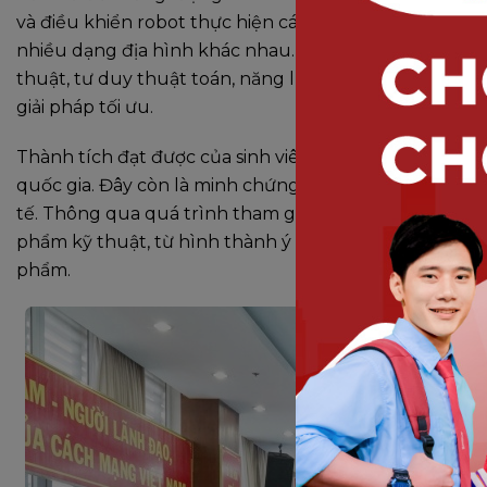
và điều khiển robot thực hiện các nhiệm vụ mô phỏng 
nhiều dạng địa hình khác nhau. Thử thách này đòi hỏi
thuật, tư duy thuật toán, năng lực lập trình, khả năn
giải pháp tối ưu.
Thành tích đạt được của sinh viên DNTU không đơn thu
quốc gia. Đây còn là minh chứng cho khả năng ứng d
tế. Thông qua quá trình tham gia cuộc thi, sinh viên 
phẩm kỹ thuật, từ hình thành ý tưởng, thiết kế giải 
phẩm.