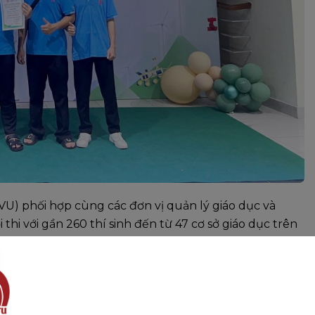
VU) phối hợp cùng các đơn vị quản lý giáo dục và
hi với gần 260 thí sinh đến từ 47 cơ sở giáo dục trên
ực STEM, Robotics, tự động hóa và đổi mới sáng tạo,
ận những vấn đề công nghệ mang tính thời sự và chiến
ện gió”, các đội thi phải nghiên cứu, thiết kế, chế tạo