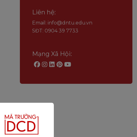
Liên hệ:
Email: info@dntu.edu.vn
SĐT: 0904 39 7733
Mạng Xã Hội: