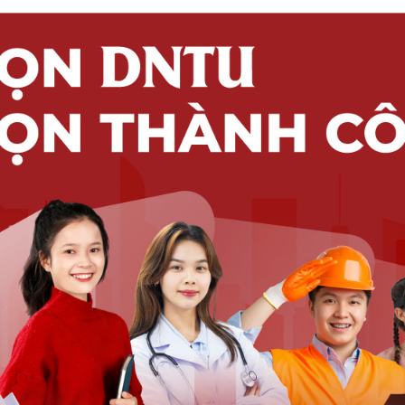
quy trình vận chuyển, lắp đặt hệ thống điện gió trên
 người tham gia phải vận dụng đồng thời kiến thức kỹ
g giải quyết vấn đề và kỹ năng làm việc nhóm để tạo ra
ần là một giải thưởng tại cuộc thi học thuật cấp
ụng kiến thức trên giảng đường vào môi trường thực
được trải nghiệm toàn bộ chu trình phát triển một sản
pháp, chế tạo mô hình đến kiểm thử và vận hành sản