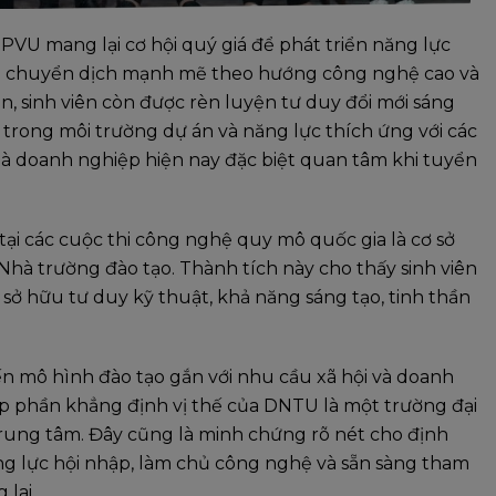
 PVU mang lại cơ hội quý giá để phát triển năng lực
ng chuyển dịch mạnh mẽ theo hướng công nghệ cao và
, sinh viên còn được rèn luyện tư duy đổi mới sáng
trong môi trường dự án và năng lực thích ứng với các
mà doanh nghiệp hiện nay đặc biệt quan tâm khi tuyển
ại các cuộc thi công nghệ quy mô quốc gia là cơ sở
hà trường đào tạo. Thành tích này cho thấy sinh viên
ở hữu tư duy kỹ thuật, khả năng sáng tạo, tinh thần
n mô hình đào tạo gắn với nhu cầu xã hội và doanh
p phần khẳng định vị thế của DNTU là một trường đại
trung tâm. Đây cũng là minh chứng rõ nét cho định
g lực hội nhập, làm chủ công nghệ và sẵn sàng tham
lai.