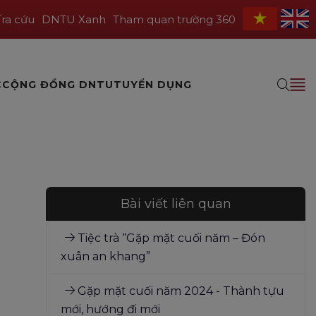
Tra cứu
DNTU Xanh
Tham quan trường 360
C
CỘNG ĐỒNG DNTU
TUYỂN DỤNG
Bài viết liên quan
Tiệc trà “Gặp mặt cuối năm – Đón
xuân an khang”
Gặp mặt cuối năm 2024 - Thành tựu
mới, hướng đi mới