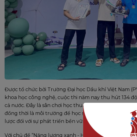
Được tổ chức bởi Trường Đại học Dầu khí Việt Nam (P
khoa học công nghệ, cuộc thi năm nay thu hút 134 đội t
cả nước. Đây là sân chơi học thuật uy tín trong lĩnh v
đồng thời là môi trường để học sinh, sinh viên tiếp c
lược đối với sự phát triển bền vững.
Với chủ đề “Năng lượng xanh - Hành trình chinh phục đi