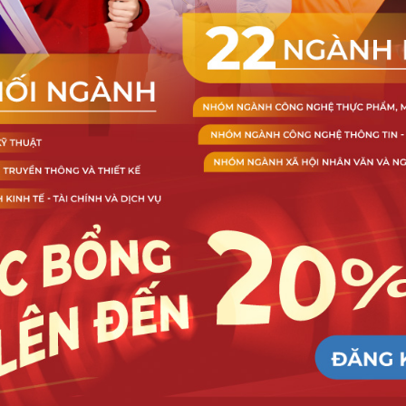
tri thức đa dạng từ các trường đại học tiên tiến trên thế giới.
 CCU đã mang đến góc nhìn mới về phương pháp giảng dạy, khẳng 
ất lượng đào tạo. Thông qua MOOC và những chương trình hợp tác 
h hoạt, sáng tạo, đồng thời rèn luyện khả năng hội nhập, ngôn ngữ 