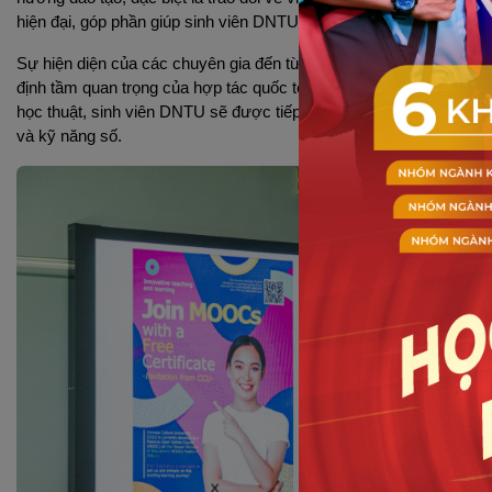
hiện đại, góp phần giúp sinh viên DNTU có cơ hội tiếp cận kho tàng 
Sự hiện diện của các chuyên gia đến từ Trung tâm E-Learning —
định tầm quan trọng của hợp tác quốc tế trong việc nâng cao ch
học thuật, sinh viên DNTU sẽ được tiếp cận môi trường học tập lin
và kỹ năng số.