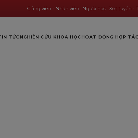
Giảng viên - Nhân viên
Người học
Xét tuyển - 
TIN TỨC
NGHIÊN CỨU KHOA HỌC
HOẠT ĐỘNG HỢP TÁ