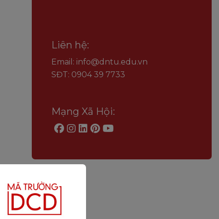
Liên hệ:
Email: info@dntu.edu.vn
SĐT: 0904 39 7733
Mạng Xã Hội: