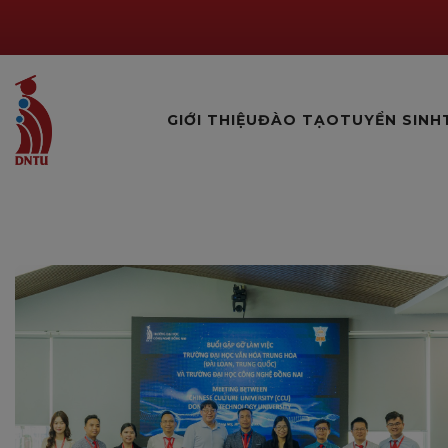
GIỚI THIỆU
ĐÀO TẠO
TUYỂN SINH