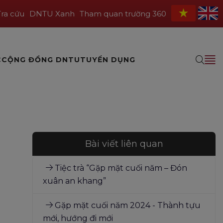
Tra cứu
DNTU Xanh
Tham quan trường 360
C
CỘNG ĐỒNG DNTU
TUYỂN DỤNG
Bài viết liên quan
Tiệc trà “Gặp mặt cuối năm – Đón
xuân an khang”
Gặp mặt cuối năm 2024 - Thành tựu
mới, hướng đi mới