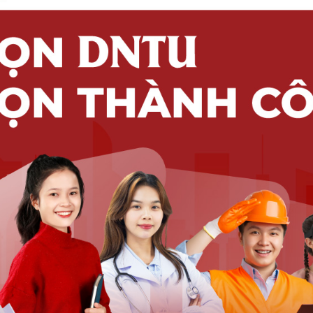
hiết kế Giảng dạy, Trung tâm E-Learning, Thầy Michael Tsao - 
dạy, Trung tâm E-Learning
thần hiếu khách của DNTU. Hai bên đã cùng nhau chia sẻ về định 
 trực tuyến MOOC. Đây được xem là xu thế tất yếu trong giáo dục 