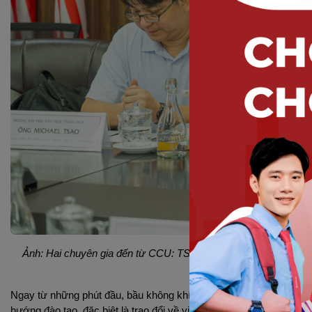
Ảnh: Hai chuyên gia đến từ CCU: TS. Chia Chi Hsu - Giám đốc T
Nhân viên Thiết kế Giảng 
Ngay từ những phút đầu, bầu không khí ấm áp đã thể hiện rõ tinh 
hướng đào tạo, đặc biệt là trao đổi về việc triển khai các lớp học