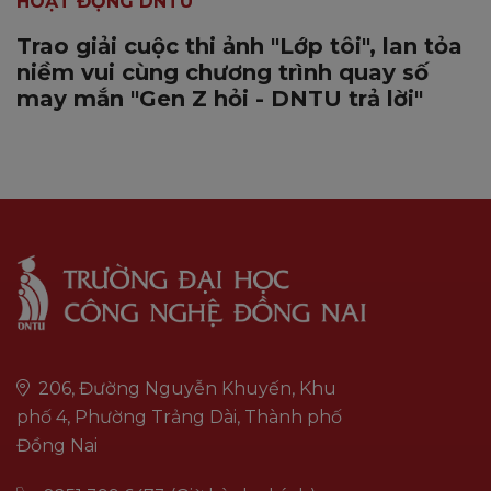
HOẠT ĐỘNG DNTU
Trao giải cuộc thi ảnh "Lớp tôi", lan tỏa
niềm vui cùng chương trình quay số
may mắn "Gen Z hỏi - DNTU trả lời"
206, Đường Nguyễn Khuyến, Khu
phố 4, Phường Trảng Dài, Thành phố
Đồng Nai