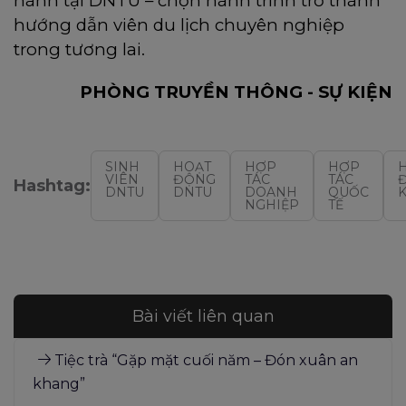
hành tại DNTU – chọn hành trình trở thành
hướng dẫn viên du lịch chuyên nghiệp
trong tương lai.
PHÒNG TRUYỀN THÔNG - SỰ KIỆN
SINH
HOẠT
HỢP
HỢP
VIÊN
ĐỘNG
TÁC
TÁC
Hashtag:
DNTU
DNTU
DOANH
QUỐC
NGHIỆP
TẾ
Bài viết liên quan
Tiệc trà “Gặp mặt cuối năm – Đón xuân an
khang”