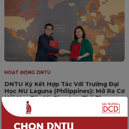
HOẠT ĐỘNG DNTU
DNTU Ký Kết Hợp Tác Với Trường Đại
Học NU Laguna (Philippines): Mở Ra Cơ
Hội Học Tập Và Giao Lưu Thể Thao
Quốc Tế Cho Sinh Viên