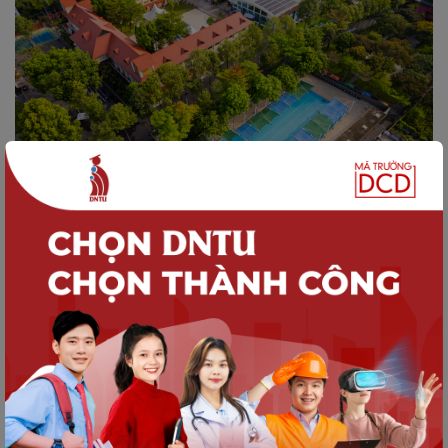
Chính sách học bổng hấp dẫn 
DNTU mang đến cơ hội học tập không lo chi phí 
với gói học bổng bao gồm:
- Chính sách học bổng cho tân sinh viên:
+ Giảm 20% học phí trong suốt 4 năm cho Tân 
sinh viên Nam ngành Điều dưỡng và Tân sinh 
viên Nữ khối ngành Công nghệ/Kỹ thuật
+ Khối ngành Công nghệ/Kỹ thuật: Công chế tạo 