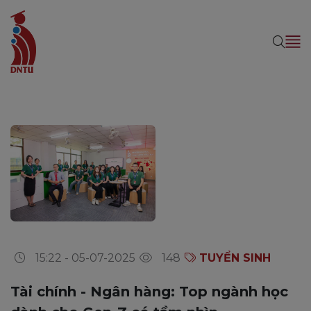
15:22 - 05-07-2025
148
TUYỂN SINH
Tài chính - Ngân hàng: Top ngành học