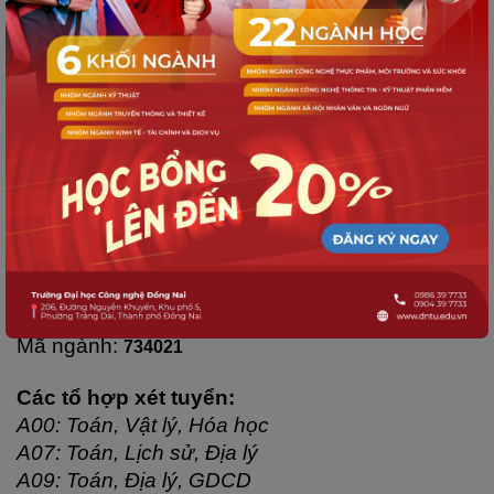
máy; Công nghệ kỹ thuật điện, điện tử; Công 
nghệ kỹ thuật ô tô; Công nghệ kỹ thuật xây 
dựng; Công nghệ kỹ thuật hóa học; Công nghệ 
kỹ thuật môi trường
+ Giảm 20% học phí cho Tân sinh viên có anh 
chị em ruột cùng học tại DNTU
+ Giảm 10% học phí trong suốt 4 năm cho Tân 
sinh viên từ trường THPT có ký MOU với DNTU
Tổ hợp xét tuyển và phương thức tuyển sinh 
năm 2025
Mã trường: 
DCD
Mã ngành: 
734021
Các tổ hợp xét tuyển:
A00: Toán, Vật lý, Hóa học
A07: Toán, Lịch sử, Địa lý
A09: Toán, Địa lý, GDCD