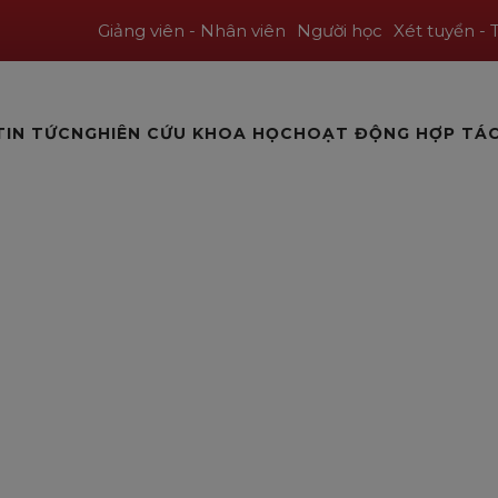
Giảng viên - Nhân viên
Người học
Xét tuyển - 
TIN TỨC
NGHIÊN CỨU KHOA HỌC
HOẠT ĐỘNG HỢP TÁ