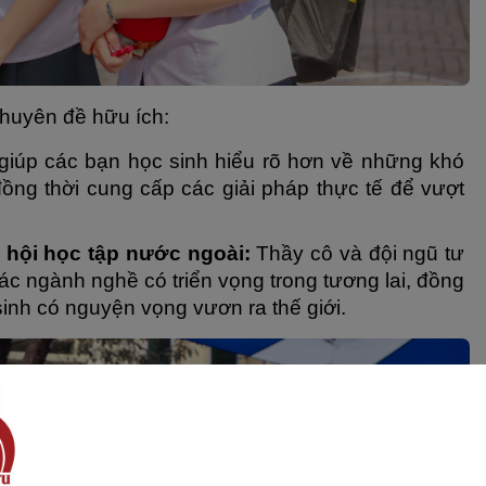
huyên đề hữu ích: 
iúp các bạn học sinh hiểu rõ hơn về những khó 
ng thời cung cấp các giải pháp thực tế để vượt 
 hội học tập nước ngoài:
 Thầy cô và đội ngũ tư 
c ngành nghề có triển vọng trong tương lai, đồng 
sinh có nguyện vọng vươn ra thế giới.