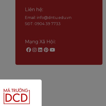
Liên hệ:
Email: info@dntu.edu.vn
SĐT: 0904 39 7733
Mạng Xã Hội: