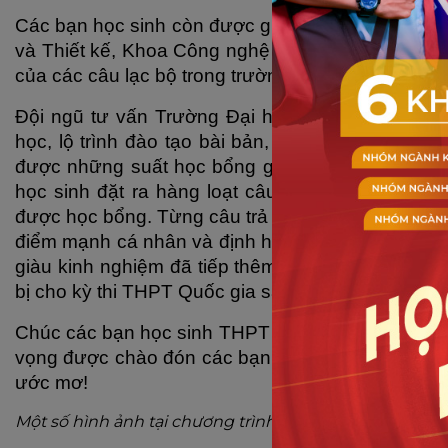
Các bạn học sinh còn được giao lưu trực tiếp với 
và Thiết kế, Khoa Công nghệ Thông tin, Khoa Ngoại
của các câu lạc bộ trong trường cũng giúp các bạ
Đội ngũ tư vấn Trường Đại học Công nghệ Đồng N
học, lộ trình đào tạo bài bản, liên kết với nhiều
được những suất học bổng giá trị từ DNTU.
Khôn
học sinh đặt ra hàng loạt câu hỏi về ngành học yê
được học bổng. Từng câu trả lời từ đội ngũ tư vấn
điểm mạnh cá nhân và định hướng ngành nghề phù 
giàu kinh nghiệm đã tiếp thêm động lực và sự tự
bị cho kỳ thi THPT Quốc gia sắp tới.
Chúc các bạn học sinh THPT Trấn Biên luôn tự tin
vọng được chào đón các bạn trong mái nhà chung
ước mơ!
Một số hình ảnh tại chương trình: