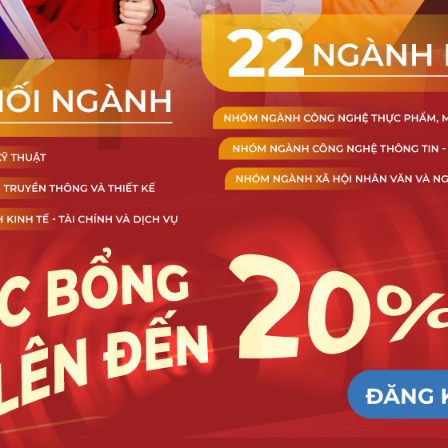
thầy cô và sinh viên đến từ các Khoa Truyền thông 
 ngữ, Kinh tế - Quản trị… Đặc biệt, sự xuất hiện 
n hình dung rõ hơn về đời sống đại học tại DNTU.
ai đã cung cấp thông tin chi tiết về các ngành 
 đối tác trong và ngoài nước cũng như cơ hội nhận 
g khí tại chương trình trở nên sôi nổi khi các bạn 
u thích, lộ trình đào tạo, và các tiêu chí để đạt 
 đều giúp các bạn tiến gần hơn đến việc khám phá 
hợp. Ngoài ra, những lời khuyên từ các thầy cô 
 tin cho các bạn 2K7ers trong chặng đường chuẩn 
, vững vàng và gặt hái được nhiều thành công.
 Hy 
 của DNTU – nơi nuôi dưỡng và phát triển những 