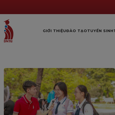
GIỚI THIỆU
ĐÀO TẠO
TUYỂN SINH