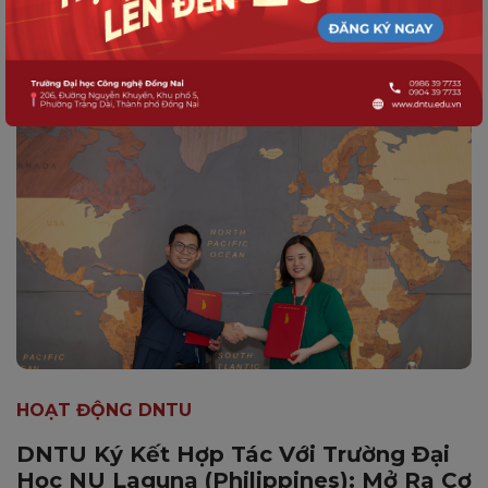
HOẠT ĐỘNG DNTU
DNTU Ký Kết Hợp Tác Với Trường Đại
Học NU Laguna (Philippines): Mở Ra Cơ