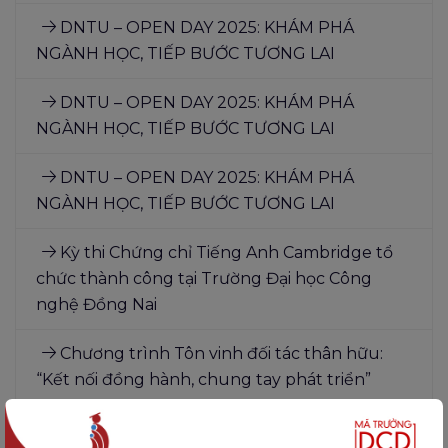
DNTU – OPEN DAY 2025: KHÁM PHÁ
NGÀNH HỌC, TIẾP BƯỚC TƯƠNG LAI
DNTU – OPEN DAY 2025: KHÁM PHÁ
NGÀNH HỌC, TIẾP BƯỚC TƯƠNG LAI
DNTU – OPEN DAY 2025: KHÁM PHÁ
NGÀNH HỌC, TIẾP BƯỚC TƯƠNG LAI
Kỳ thi Chứng chỉ Tiếng Anh Cambridge tổ
chức thành công tại Trường Đại học Công
nghệ Đồng Nai
Chương trình Tôn vinh đối tác thân hữu:
“Kết nối đồng hành, chung tay phát triển”