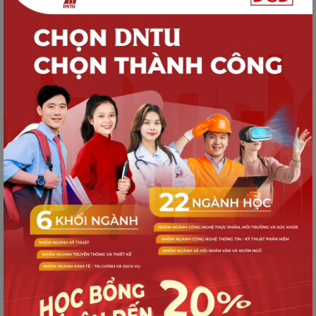
Trường Đại học Công nghệ
Đồng Nai
Liên hệ:
Email: info@dntu.edu.vn
SĐT: 0904 39 7733
Mạng Xã Hội: