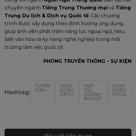
chuyên ngành
Tiếng Trung Thương mại
và
Tiếng
Trung Du lịch & Dịch vụ Quốc tế
. Các chương
trình được xây dựng theo định hướng ứng dụng,
giúp sinh viên phát triển năng lực ngoại ngữ, hiểu
biết văn hóa và kỹ năng nghề nghiệp trong môi
trường làm việc quốc tế.
PHÒNG TRUYỀN THÔNG - SỰ KIỆN
TUYỂN
HOẠT
HỢP
HOẠT
SINH
ĐỘNG
TÁC
ĐỘNG
Hashtag:
DNTU
DOANH
KHOA
NGHIỆP
Bài viết liên quan