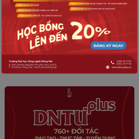
Trường Đại học Công nghệ Đồng Nai và
Công ty HaoHua Việt Nam thúc đẩy
hợp tác chiến lược, mở rộng cơ hội cho
sinh viên