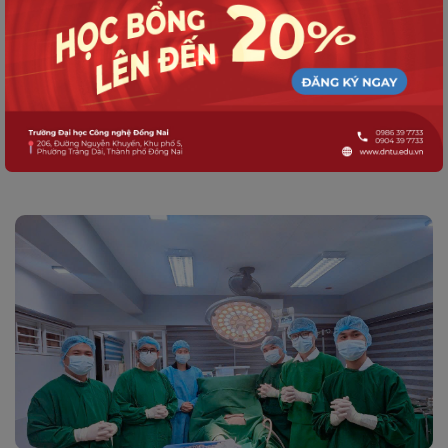
HOẠT ĐỘNG DNTU
DNTU Ký Kết Hợp Tác Với Trường Đại
Học NU Laguna (Philippines): Mở Ra Cơ
Hội Học Tập Và Giao Lưu Thể Thao
Quốc Tế Cho Sinh Viên