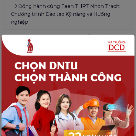
Đồng hành cùng Teen THPT Nhơn Trạch:
Chương trình Đào tạo Kỹ năng và Hướng
nghiệp
DNTU – OPEN DAY 2025: KHÁM PHÁ
NGÀNH HỌC, TIẾP BƯỚC TƯƠNG LAI
Làm thế nào để chọn ngành học phù hợp
cho bản thân?
Hành trình hướng nghiệp tại Trường THPT.
Hoàng Diệu, THPT. Trần Phú, TP. Long Khánh,
Đồng Nai
Tips chọn ngành – chọn nghề dành cho
người hướng nội
DNTU đồng hành cùng teen THPT Hoàng