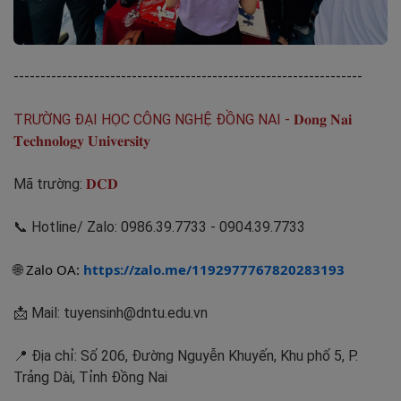
-----------------------------------------------------------------
TRƯỜNG ĐẠI HỌC CÔNG NGHỆ ĐỒNG NAI - 𝐃𝐨𝐧𝐠 𝐍𝐚𝐢
𝐓𝐞𝐜𝐡𝐧𝐨𝐥𝐨𝐠𝐲 𝐔𝐧𝐢𝐯𝐞𝐫𝐬𝐢𝐭𝐲
Mã trường:
𝐃𝐂𝐃
📞 Hotline/ Zalo: 0986.39.7733 - 0904.39.7733
Zalo OA:
https://zalo.me/1192977767820283193
🌐
📩 Mail: tuyensinh@dntu.edu.vn
📍 Địa chỉ: Số 206, Đường Nguyễn Khuyến, Khu phố 5, P.
Trảng Dài, Tỉnh Đồng Nai