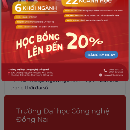
Diệu
Chương trình Đào tạo Kỹ năng & Hướng
nghiệp 2025 tại Trường THPT Tam Hiệp: Giải
tỏa áp lực, vững bước tương lai
TRƯỜNG ĐẠI HỌC CÔNG NGHỆ ĐỒNG NAI
– DNTU (MÃ TRƯỜNG: DCD) TUYỂN SINH
2025
Thành thạo Ngôn ngữ Anh – Tự tin bứt phá
trong thời đại số
Trường Đại học Công nghệ
Đồng Nai