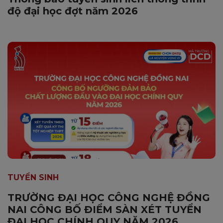
độ đại học đợt năm 2026
TUYỂN SINH
TRƯỜNG ĐẠI HỌC CÔNG NGHỆ ĐỒNG
NAI CÔNG BỐ ĐIỂM SÀN XÉT TUYỂN
ĐẠI HỌC CHÍNH QUY NĂM 2026