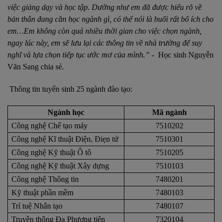
việc giảng dạy và học tập. Dường như em đã được hiểu rõ về
bản thân đang cần học ngành gì, có thể nói là buổi rất bổ ích cho
em…Em không còn quá nhiều thời gian cho việc chọn ngành,
ngay lúc này, em sẽ lưu lại các thông tin về nhà trường để suy
nghĩ và lựa chọn tiếp tục ước mơ của mình.”
-
Học sinh Nguyễn
Văn Sang chia sẻ.
Thông tin tuyển sinh 25 ngành đào tạo:
Ngành học
Mã ngành
Công nghệ Chế tạo máy
7510202
Công nghệ Kĩ thuật Điện, Điẹn tử
7510301
Công nghệ Kỹ thuật Ô tô
7510205
Công nghệ Kỹ thuật Xây dựng
7510103
Công nghệ Thông tin
7480201
Kỹ thuật phần mềm
7480103
Trí tuệ Nhân tạo
7480107
Truyền thông Đa Phương tiện
7320104