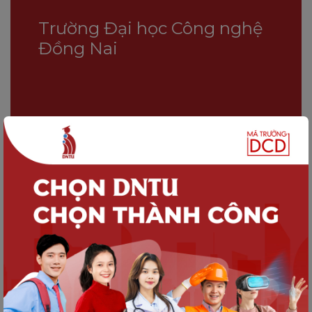
Trường Đại học Công nghệ
Đồng Nai
Liên hệ:
Email: info@dntu.edu.vn
SĐT: 0904 39 7733
Mạng Xã Hội: