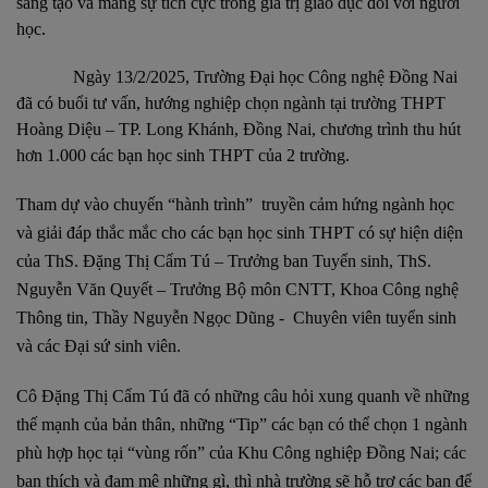
sáng tạo và mang sự tích cực trong giá trị giáo dục đối với người
học.
Ngày 13/2/2025, Trường Đại học Công nghệ Đồng Nai
đã có buổi tư vấn, hướng nghiệp chọn ngành tại trường THPT
Hoàng Diệu – TP. Long Khánh, Đồng Nai, chương trình thu hút
hơn 1.000 các bạn học sinh THPT của 2 trường.
Tham dự vào chuyến “hành trình” truyền cảm hứng ngành học
và giải đáp thắc mắc cho các bạn học sinh THPT có sự hiện diện
của ThS. Đặng Thị Cẩm Tú – Trưởng ban Tuyển sinh, ThS.
Nguyễn Văn Quyết – Trưởng Bộ môn CNTT, Khoa Công nghệ
Thông tin, Thầy Nguyễn Ngọc Dũng - Chuyên viên tuyển sinh
và các Đại sứ sinh viên.
Cô Đặng Thị Cẩm Tú đã có những câu hỏi xung quanh về những
thế mạnh của bản thân, những “Tip” các bạn có thể chọn 1 ngành
phù hợp học tại “vùng rốn” của Khu Công nghiệp Đồng Nai; các
bạn thích và đam mê những gì, thì nhà trường sẽ hỗ trợ các bạn để