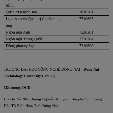
hành
Quản trị Khách sạn
7810201
Logicstics và Quản trị Chuỗi cung
7510605
ứng
Ngôn ngữ Anh
7220201
Ngôn ngữ Trung Quốc
7220204
Đông phương học
7310608
TRƯỜNG ĐẠI HỌC CÔNG NGHỆ ĐỒNG NAI -
𝐃𝐨𝐧𝐠
𝐍𝐚𝐢
𝐓𝐞𝐜𝐡𝐧𝐨𝐥𝐨𝐠𝐲
𝐔𝐧𝐢𝐯𝐞𝐫𝐬𝐢𝐭𝐲
(DNTU)
Mã trường:
𝐃𝐂𝐃
Địa chỉ: Số 206, Đường Nguyễn Khuyến, Khu phố 5, P. Trảng
Dài, TP. Biên Hòa, Tỉnh Đồng Nai