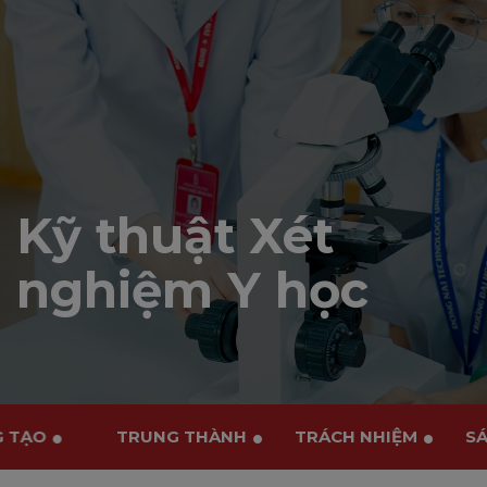
Kỹ thuật Xét
nghiệm Y học
NG TẠO
TRUNG THÀNH
TRÁCH NHIỆM