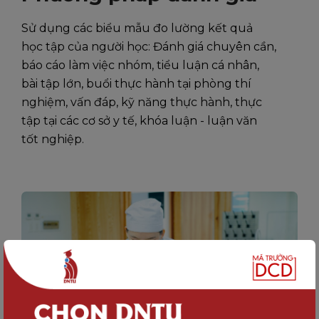
Sử dụng các biểu mẫu đo lường kết quả
học tập của người học: Đánh giá chuyên cần,
báo cáo làm việc nhóm, tiểu luận cá nhân,
bài tập lớn, buổi thực hành tại phòng thí
nghiệm, vấn đáp, kỹ năng thực hành, thực
tập tại các cơ sở y tế, khóa luận - luận văn
tốt nghiệp.