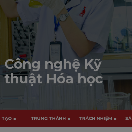
Công nghệ Kỹ
thuật Hóa học
NG TẠO
TRUNG THÀNH
TRÁCH NHIỆM