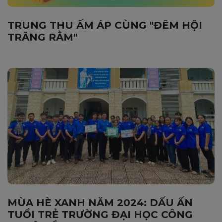
TRUNG THU ẤM ÁP CÙNG "ĐÊM HỘI
TRĂNG RẰM"
MÙA HÈ XANH NĂM 2024: DẤU ẤN
TUỔI TRẺ TRƯỜNG ĐẠI HỌC CÔNG