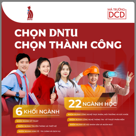
HỢP TÁC QUỐC TẾ
DNTU mở rộng hợp tác quốc tế về giáo
dục xanh cùng dự án GREEN SEA