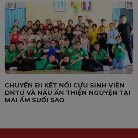
CHUYẾN ĐI KẾT NỐI CỰU SINH VIÊN
DNTU VÀ NẤU ĂN THIỆN NGUYỆN TẠI
MÁI ẤM SUỐI SAO