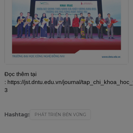
Đọc thêm tại
: https://jst.dntu.edu.vn/journal/tap_chi_kho
3
Hashtag:
PHÁT TRIỂN BỀN VỮNG