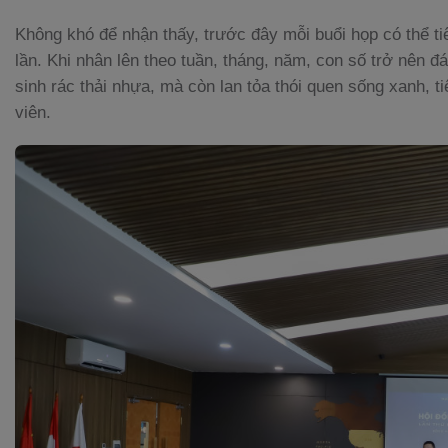
Không khó để nhận thấy, trước đây mỗi buổi họp có thể t
lần. Khi nhân lên theo tuần, tháng, năm, con số trở nên 
sinh rác thải nhựa, mà còn lan tỏa thói quen sống xanh, t
viên.