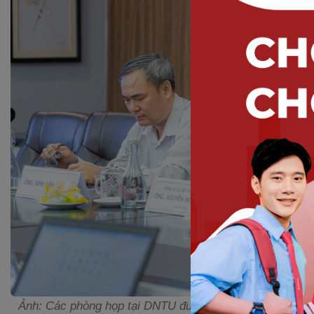
Ảnh: Các phòng họp tại DNTU được bố trí ly thủy tinh, bì