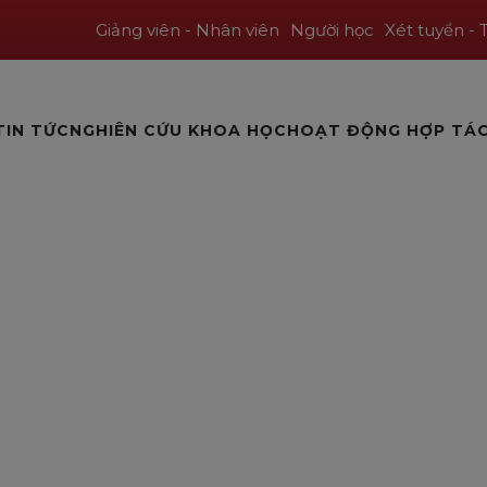
Giảng viên - Nhân viên
Người học
Xét tuyển - 
TIN TỨC
NGHIÊN CỨU KHOA HỌC
HOẠT ĐỘNG HỢP TÁ