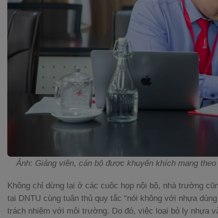
Ảnh: Giảng viên, cán bộ được khuyến khích mang theo c
Không chỉ dừng lại ở các cuộc họp nội bộ, nhà trường cũn
tại DNTU cùng tuân thủ quy tắc “nói không với nhựa dùng
trách nhiệm với môi trường. Do đó, việc loại bỏ ly nhựa 