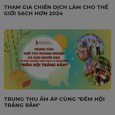
THAM GIA CHIẾN DỊCH LÀM CHO THẾ
GIỚI SẠCH HƠN 2024
TRUNG THU ẤM ÁP CÙNG "ĐÊM HỘI
TRĂNG RẰM"