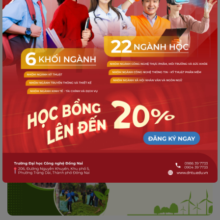
NGÀY HỘI HIẾN MÁU TÌNH NGUYỆN
2024 TẠI TRƯỜNG ĐẠI HỌC CÔNG
NGHỆ ĐỒNG NAI