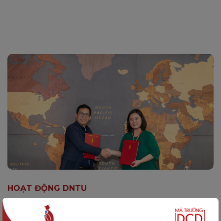
HOẠT ĐỘNG DNTU
DNTU Ký Kết Hợp Tác Với Trường Đại
Học NU Laguna (Philippines): Mở Ra Cơ