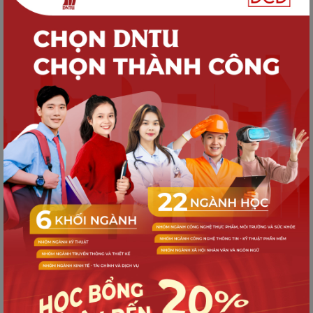
Hội Học Tập Và Giao Lưu Thể Thao
Quốc Tế Cho Sinh Viên
HOẠT ĐỘNG DNTU
Giảng viên và Sinh viên DNTU tiếp cận
chuẩn đào tạo Y khoa quốc tế tại