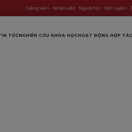
Giảng viên - Nhân viên
Người học
Xét tuyển - 
TIN TỨC
NGHIÊN CỨU KHOA HỌC
HOẠT ĐỘNG HỢP TÁ