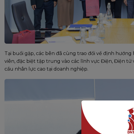
Tại buổi gặp, các bên đã cùng trao đổi về định hướng 
viên, đặc biệt tập trung vào các lĩnh vực Điện, Điện 
cầu nhân lực cao tại doanh nghiệp.