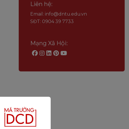
Liên hệ:
Email: info@dntu.edu.vn
SĐT: 0904 39 7733
Mạng Xã Hội: