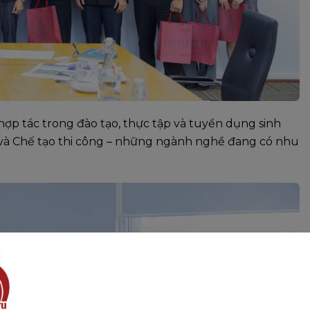
hợp tác trong đào tạo, thực tập và tuyển dụng sinh
tử và Chế tạo thi công – những ngành nghề đang có nhu