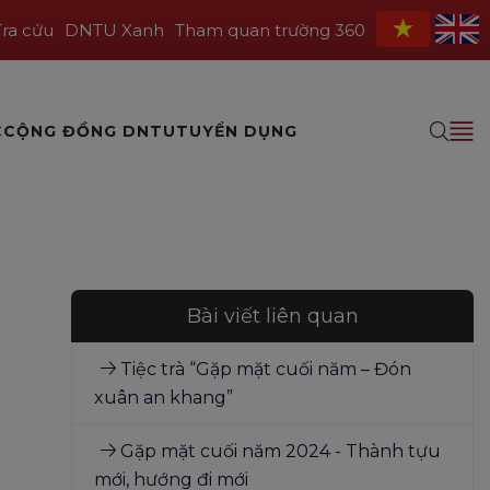
Tra cứu
DNTU Xanh
Tham quan trường 360
C
CỘNG ĐỒNG DNTU
TUYỂN DỤNG
Bài viết liên quan
Tiệc trà “Gặp mặt cuối năm – Đón
xuân an khang”
Gặp mặt cuối năm 2024 - Thành tựu
mới, hướng đi mới