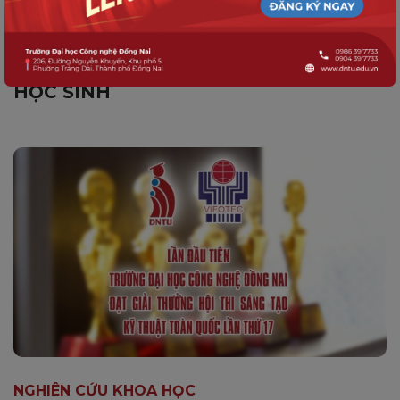
DNTU ĐỒNG HÀNH CÙNG CÁC
TRƯỜNG THPT TRONG ĐỔI MỚI
NGHIÊN CỨU KHOA HỌC DÀNH CHO
HỌC SINH
NGHIÊN CỨU KHOA HỌC