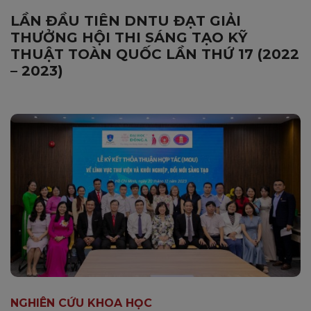
LẦN ĐẦU TIÊN DNTU ĐẠT GIẢI
THƯỞNG HỘI THI SÁNG TẠO KỸ
THUẬT TOÀN QUỐC LẦN THỨ 17 (2022
– 2023)
NGHIÊN CỨU KHOA HỌC