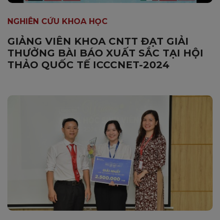
NGHIÊN CỨU KHOA HỌC
GIẢNG VIÊN KHOA CNTT ĐẠT GIẢI
THƯỞNG BÀI BÁO XUẤT SẮC TẠI HỘI
THẢO QUỐC TẾ ICCCNET-2024