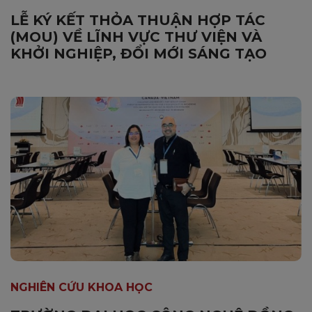
LỄ KÝ KẾT THỎA THUẬN HỢP TÁC
(MOU) VỀ LĨNH VỰC THƯ VIỆN VÀ
KHỞI NGHIỆP, ĐỔI MỚI SÁNG TẠO
NGHIÊN CỨU KHOA HỌC