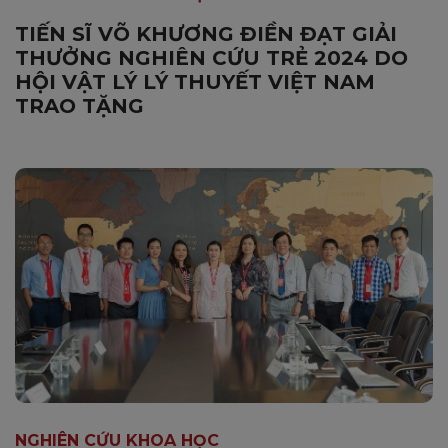
TIẾN SĨ VÕ KHƯƠNG ĐIỀN ĐẠT GIẢI
THƯỞNG NGHIÊN CỨU TRẺ 2024 DO
HỘI VẬT LÝ LÝ THUYẾT VIỆT NAM
TRAO TẶNG
NGHIÊN CỨU KHOA HỌC