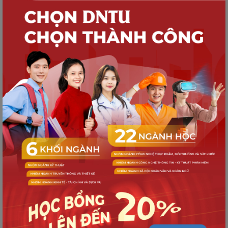
NGHIÊN CỨU KHOA HỌC
TẬP HUẤN SỬ DỤNG PHẦN MỀM
PAPERPAL HỖ TRỢ NGHIÊN CỨU
KHOA HỌC TẠI DNTU
NGHIÊN CỨU KHOA HỌC