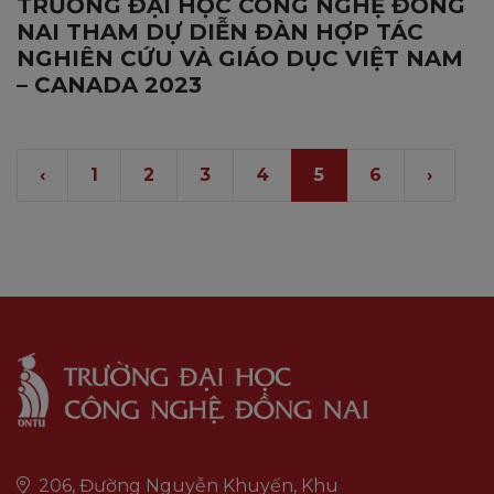
TRƯỜNG ĐẠI HỌC CÔNG NGHỆ ĐỒNG
NAI THAM DỰ DIỄN ĐÀN HỢP TÁC
NGHIÊN CỨU VÀ GIÁO DỤC VIỆT NAM
– CANADA 2023
‹
1
2
3
4
5
6
›
206, Đường Nguyễn Khuyến, Khu