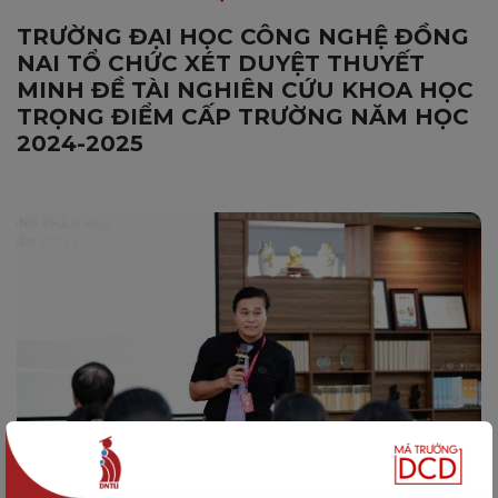
TRƯỜNG ĐẠI HỌC CÔNG NGHỆ ĐỒNG
NAI TỔ CHỨC XÉT DUYỆT THUYẾT
MINH ĐỀ TÀI NGHIÊN CỨU KHOA HỌC
TRỌNG ĐIỂM CẤP TRƯỜNG NĂM HỌC
2024-2025