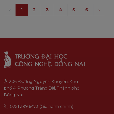
‹
1
2
3
4
5
6
›
206, Đường Nguyễn Khuyến, Khu
phố 4, Phường Trảng Dài, Thành phố
Đồng Nai
0251 399 6473 (Giờ hành chính)