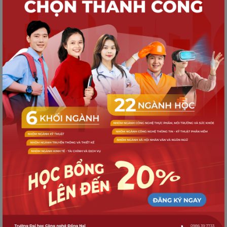
Hội thảo quốc tế lần 2 ICETE2 - 2026
khép lại với nhiều dấu ấn học thuật cho
các nhà khoa học và nhà nghiên cứu
NGHIÊN CỨU KHOA HỌC
Quy tụ diễn giả học thuật uy tín tại