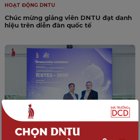
HOẠT ĐỘNG DNTU
Chúc mừng giảng viên DNTU đạt danh
hiệu trên diễn đàn quốc tế
HOẠT ĐỘNG DNTU