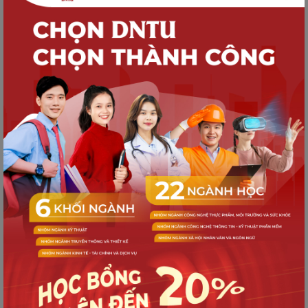
Báo Đồng Nai đưa tin "Đội bóng DNTU
làm lễ xuất quân dự giải bóng đá quốc
tế các trường Đại học châu Á 2019"