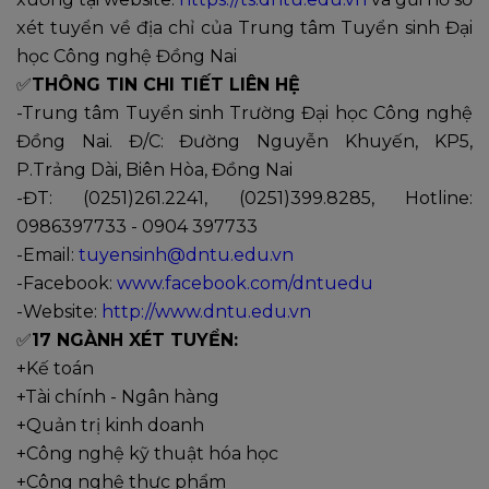
xét tuyển về địa chỉ của Trung tâm Tuyển sinh Đại
học Công nghệ Đồng Nai
✅
THÔNG TIN CHI TIẾT LIÊN HỆ
-Trung tâm Tuyển sinh Trường Đại học Công nghệ
Đồng Nai. Đ/C: Đường Nguyễn Khuyến, KP5,
P.Trảng Dài, Biên Hòa, Đồng Nai
-ĐT: (0251)261.2241, (0251)399.8285, Hotline:
0986397733 - 0904 397733
-Email:
tuyensinh@dntu.edu.vn
-Facebook:
www.facebook.com/dntuedu
-Website:
http://www.dntu.edu.vn
✅
17 NGÀNH XÉT TUYỂN:
+Kế toán
+Tài chính - Ngân hàng
+Quản trị kinh doanh
+Công nghệ kỹ thuật hóa học
+Công nghệ thực phẩm