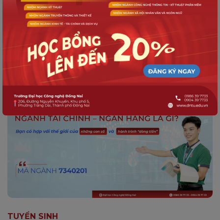
TUYỂN SINH
Quản trị Kinh doanh? Liệu bạn có phù
hợp với môi trường kinh doanh năng
động?
TUYỂN SINH