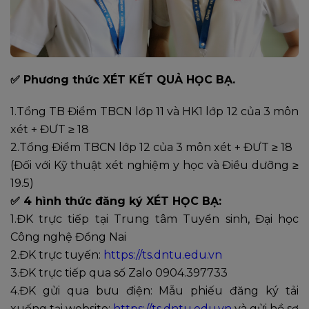
✅ Phương thức XÉT KẾT QUẢ HỌC BẠ.
1.Tổng TB Điểm TBCN lớp 11 và HK1 lớp 12 của 3 môn
xét + ĐƯT ≥ 18
2.Tổng Điểm TBCN lớp 12 của 3 môn xét + ĐƯT ≥ 18
(Đối với Kỹ thuật xét nghiệm y học và Điều dưỡng ≥
19.5)
✅ 4 hình thức đăng ký XÉT HỌC BẠ:
1.ĐK trực tiếp tại Trung tâm Tuyển sinh, Đại học
Công nghệ Đồng Nai
2.ĐK trực tuyến:
https://ts.dntu.edu.vn
3.ĐK trực tiếp qua số Zalo 0904.397733
4.ĐK gửi qua bưu điện: Mẫu phiếu đăng ký tải
xuống tại website:
https://ts.dntu.edu.vn
và gửi hồ sơ