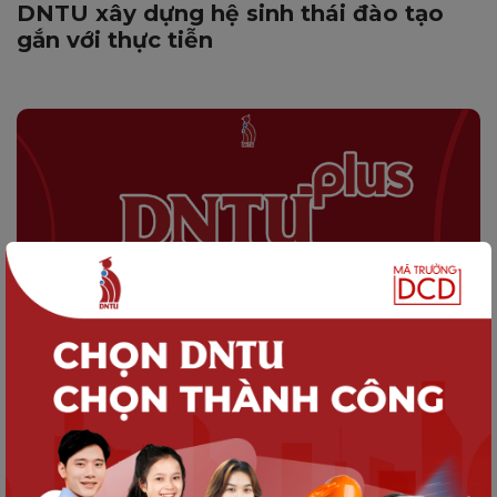
DNTU xây dựng hệ sinh thái đào tạo
gắn với thực tiễn
HOẠT ĐỘNG DNTU
Phần 2 | 760+ đối tác doanh nghiệp –
DNTU xây dựng hệ sinh thái đào tạo