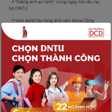
“Giáng sinh an lành” cùng ngày hội câu lạc
bộ DNTU
Vinh danh tài năng sinh viên Khoa Công
nghệ thông tin tại cuộc thi IT Got Talent 2024
DNTU – OPEN DAY 2025: KHÁM PHÁ
NGÀNH HỌC, TIẾP BƯỚC TƯƠNG LAI
DNTU – OPEN DAY 2025: KHÁM PHÁ
NGÀNH HỌC, TIẾP BƯỚC TƯƠNG LAI
Từ giảng đường tới sân cỏ - “Hãy là những
trí thức chơi bóng đá”
Cuộc thi thiết kế logo kỷ niệm 20 năm
thành lập Trường Đại học Công nghệ Đồng
Nai (03/10/2005 – 03/10/2025)