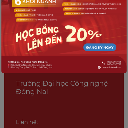
Cú sút xanh - Lan tỏa thông điệp"Phát triển
bền vững" tại DNTU
Hành trình đầy cảm xúc của DNTU FC tại
Giải bóng đá TNSV Thaco Cup 2025
Tọa đàm chia sẻ kiến thức sức khỏe răng
miệng tại DNTU
Trường Đại học Công nghệ
Đồng Nai
Liên hệ: