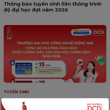
Thông báo tuyển sinh liên thông trình
độ đại học đợt năm 2026
TUYỂN SINH
TRƯỜNG ĐẠI HỌC CÔNG NGHỆ ĐỒNG
NAI CÔNG BỐ ĐIỂM SÀN XÉT TUYỂN