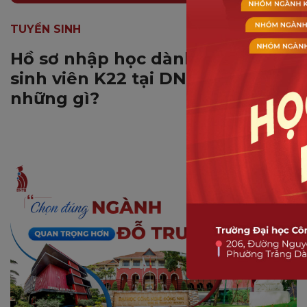
TUYỂN SINH
Hồ sơ nhập học dành cho Tân
sinh viên K22 tại DNTU gồm
những gì?