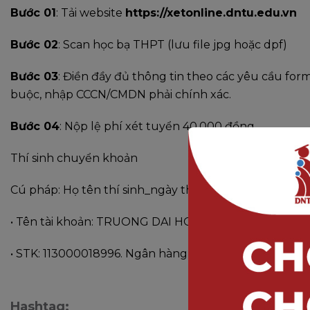
Bước 01
: Tải website
https://xetonline.dntu.edu.vn
Bước 02
: Scan học bạ THPT (lưu file jpg hoặc dpf)
Bước 03
: Điền đầy đủ thông tin theo các yêu cầu form
buộc, nhập CCCN/CMDN phải chính xác.
Bước 04
: Nộp lệ phí xét tuyển 40.000 đồng
Thí sinh chuyển khoản
Cú pháp: Họ tên thí sinh_ngày tháng năm sinh_CC
• Tên tài khoản: TRUONG DAI HOC CONG NGHE DON
• STK: 113000018996. Ngân hàng TMCP Công thương V
Hashtag: