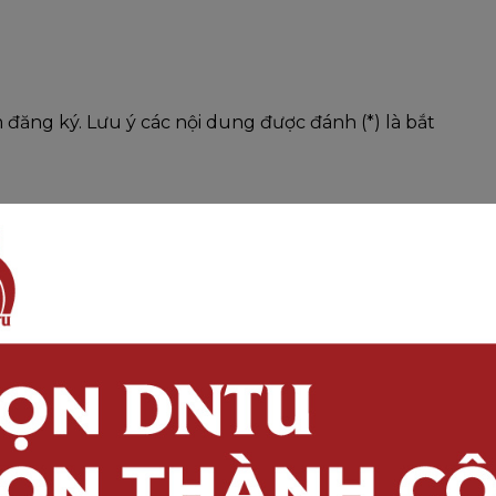
 đăng ký. Lưu ý các nội dung được đánh (*) là bắt
CN/CMDN_XTHB
G NAI
iệt Nam (VietinBank)