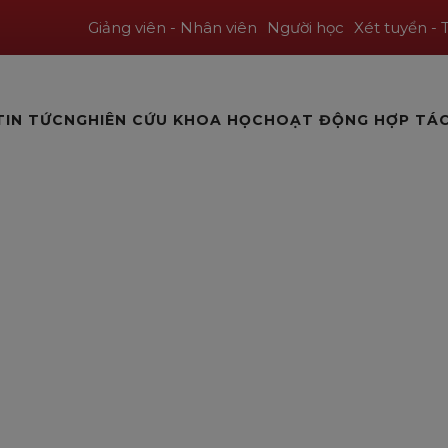
Giảng viên - Nhân viên
Người học
Xét tuyển - 
TIN TỨC
NGHIÊN CỨU KHOA HỌC
HOẠT ĐỘNG HỢP TÁ