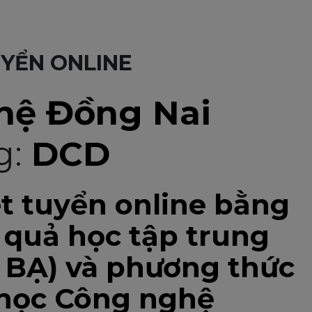
UYỂN ONLINE
hệ Đồng Nai
g:
DCD
t tuyển online bằng
 quả học tập trung
 BẠ) và phương thức
 học Công nghệ