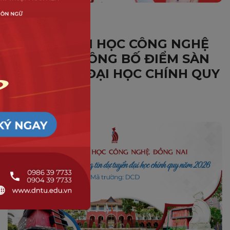
TUYỂN SINH
TRƯỜNG ĐẠI HỌC CÔNG NGHỆ
ĐỒNG NAI CÔNG BỐ ĐIỂM SÀN
XÉT TUYỂN ĐẠI HỌC CHÍNH QUY
NĂM 2026