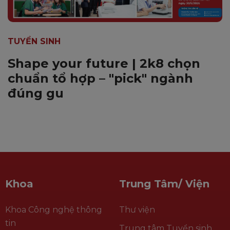
TUYỂN SINH
Shape your future | 2k8 chọn
chuẩn tổ hợp – "pick" ngành
đúng gu
Khoa
Trung Tâm/ Viện
Khoa Công nghệ thông
Thư viện
tin
Trung tâm Tuyển sinh