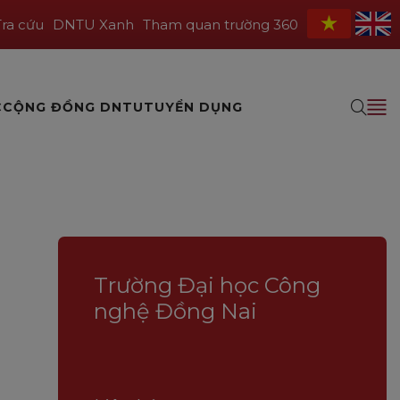
Tra cứu
DNTU Xanh
Tham quan trường 360
C
CỘNG ĐỒNG DNTU
TUYỂN DỤNG
Trường Đại học Công
nghệ Đồng Nai