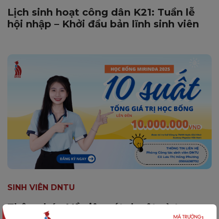
Lịch sinh hoạt công dân K21: Tuần lễ
hội nhập – Khởi đầu bản lĩnh sinh viên
SINH VIÊN DNTU
Thông báo Về việc xét duyệt và trao