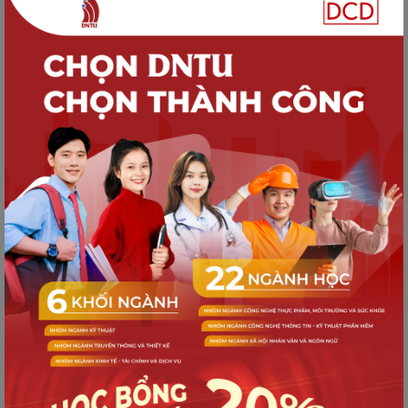
tặng học bổng Mirinda năm 2025
TUYỂN SINH
Quy trình nhập học dành cho Tân sinh
viên K21