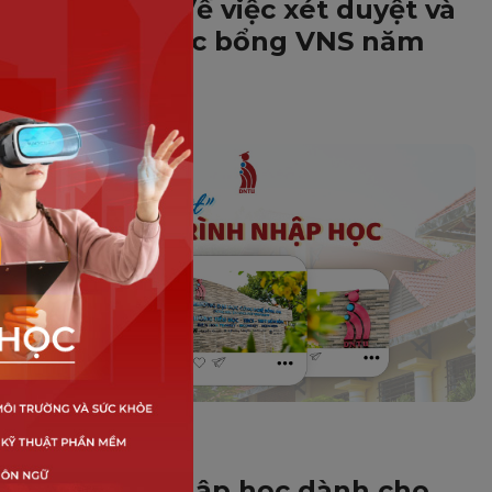
Thông báo Về việc xét duyệt và
trao tặng học bổng VNS năm
2025
TUYỂN SINH
Quy trình nhập học dành cho