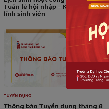
Tuần lễ hội nhập – Khởi đầu bản
lĩnh sinh viên
TUYỂN DỤNG
Thông báo Tuyển dụng tháng 8