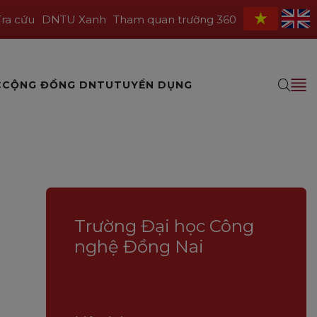
Tra cứu
DNTU Xanh
Tham quan trường 360
C
CỘNG ĐỒNG DNTU
TUYỂN DỤNG
Trường Đại học Công
nghệ Đồng Nai