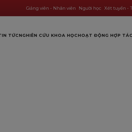
Giảng viên - Nhân viên
Người học
Xét tuyển - 
TIN TỨC
NGHIÊN CỨU KHOA HỌC
HOẠT ĐỘNG HỢP TÁ