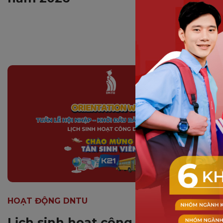
HOẠT ĐỘNG DNTU
Lịch sinh hoạt công dân K21: