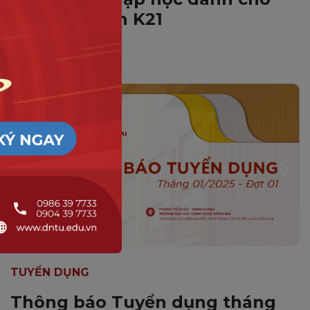
Tân sinh viên K21
TUYỂN DỤNG
Thông báo Tuyển dụng tháng