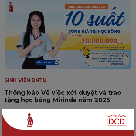
SINH VIÊN DNTU
Thông báo Về việc xét duyệt và trao
tặng học bổng Mirinda năm 2025