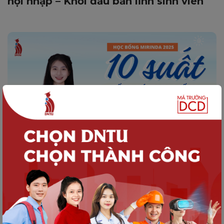
hội nhập – Khởi đầu bản lĩnh sinh viên
SINH VIÊN DNTU
Thông báo Về việc xét duyệt và trao
tặng học bổng Mirinda năm 2025