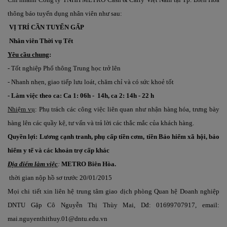
thông báo tuyển dụng nhân viên như sau:
VỊ TRÍ CẦN TUYỂN GẤP
Nhân viên Thời vụ Tết
Yêu cầu chung
:
- Tốt nghiệp Phổ thông Trung học trở lên
- Nhanh nhẹn, giao tiếp lưu loát, chăm chỉ và có sức khoẻ tốt
- Làm việc theo ca: Ca 1: 06h - 14h, ca 2: 14h - 22 h
Nhiệm vụ
: Phụ trách các công việc liên quan như nhận hàng hóa, trưng bày
hàng lên các quầy kệ, tư vấn và trả lời các thắc mắc của khách hàng.
Quyền lợi: Lương cạnh tranh, phụ cấp tiền cơm, tiền Bảo hiểm xã hội, bảo
hiểm y tế và các khoản trợ cấp khác
Địa điểm làm việc
:
METRO Biên Hòa.
thời gian nộp hồ sơ trước 20/01/2015
Mọi chi tiết xin liên hệ trung tâm giao dịch phòng Quan hệ Doanh nghiệp
DNTU Gặp Cô Nguyễn Thị Thùy Mai, Dđ: 01699707917, email:
mai.nguyenthithuy.01@dntu.edu.vn