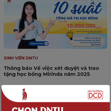
SINH VIÊN DNTU
Thông báo Về việc xét duyệt và trao
tặng học bổng Mirinda năm 2025