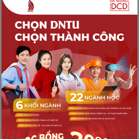
tặng học bổng Mirinda năm 2025
TUYỂN SINH
Quy trình nhập học dành cho Tân sinh
viên K21