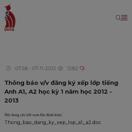
07:58 - 07-11-2012
1282
Thông báo v/v đăng ký xếp lớp tiếng
Anh A1, A2 học kỳ 1 năm học 2012 -
2013
:
Nội dung chi tiết xem file đính kèm
T
hong_bao_dang_ky_xep_lop_a1,_a2.doc