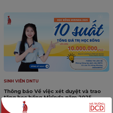
SINH VIÊN DNTU
Thông báo Về việc xét duyệt và trao
tặng học bổng Mirinda năm 2025