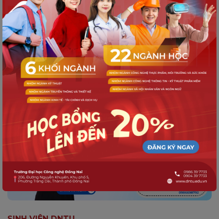
HOẠT ĐỘNG DNTU
Lịch sinh hoạt công dân K21: Tuần lễ
hội nhập – Khởi đầu bản lĩnh sinh viên
SINH VIÊN DNTU