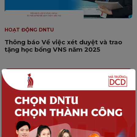
HOẠT ĐỘNG DNTU
Thông báo Về việc xét duyệt và trao
tặng học bổng VNS năm 2025