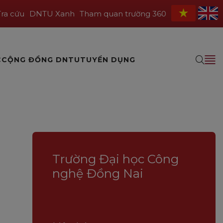
Tra cứu
DNTU Xanh
Tham quan trường 360
C
CỘNG ĐỒNG DNTU
TUYỂN DỤNG
Trường Đại học Công
nghệ Đồng Nai