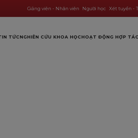
Giảng viên - Nhân viên
Người học
Xét tuyển - 
TIN TỨC
NGHIÊN CỨU KHOA HỌC
HOẠT ĐỘNG HỢP TÁ