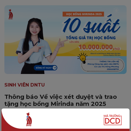
SINH VIÊN DNTU
Thông báo Về việc xét duyệt và trao
tặng học bổng Mirinda năm 2025