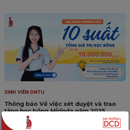
SINH VIÊN DNTU
Thông báo Về việc xét duyệt và trao
tặng học bổng Mirinda năm 2025