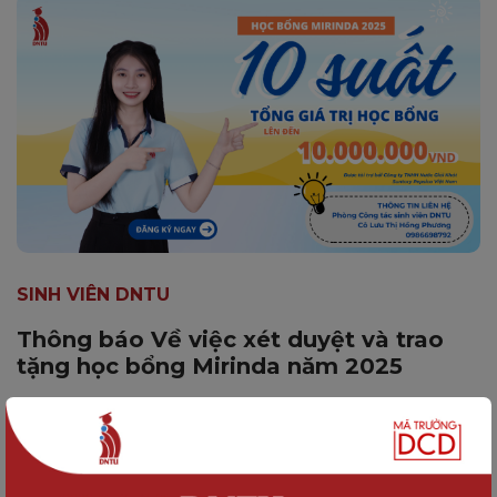
SINH VIÊN DNTU
Thông báo Về việc xét duyệt và trao
tặng học bổng Mirinda năm 2025