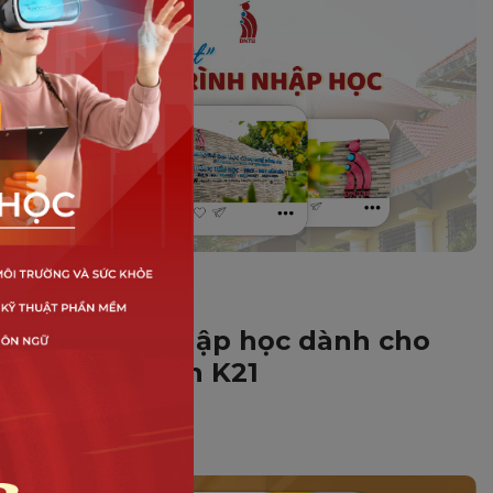
TUYỂN SINH
Quy trình nhập học dành cho
Tân sinh viên K21