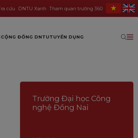
Tra cứu
DNTU Xanh
Tham quan trường 360
C
CỘNG ĐỒNG DNTU
TUYỂN DỤNG
Trường Đại học Công
nghệ Đồng Nai