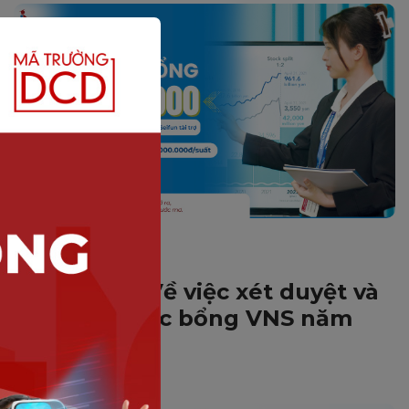
HOẠT ĐỘNG DNTU
Thông báo Về việc xét duyệt và
trao tặng học bổng VNS năm
2025