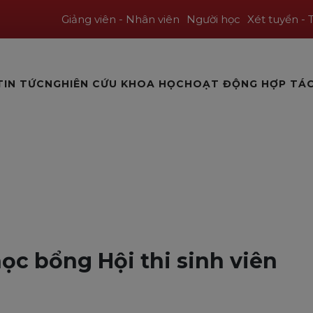
Giảng viên - Nhân viên
Người học
Xét tuyển - 
TIN TỨC
NGHIÊN CỨU KHOA HỌC
HOẠT ĐỘNG HỢP TÁ
ọc bổng Hội thi sinh viên