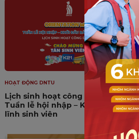
HOẠT ĐỘNG DNTU
Lịch sinh hoạt công dân K21:
Tuần lễ hội nhập – Khởi đầu bản
lĩnh sinh viên