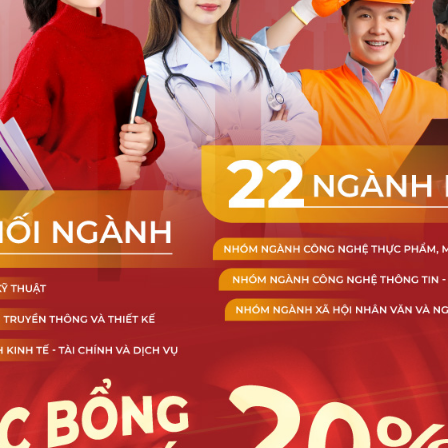
SINH VIÊN DNTU
Thông báo Về việc xét duyệt và
trao tặng học bổng Mirinda năm
2025