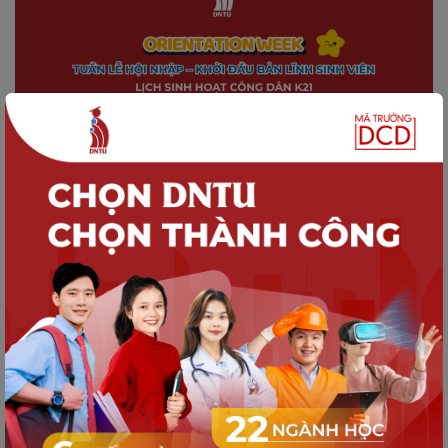
HOẠT ĐỘNG DNTU
Lịch sinh hoạt công dân K21: Tuần lễ
hội nhập – Khởi đầu bản lĩnh sinh viên