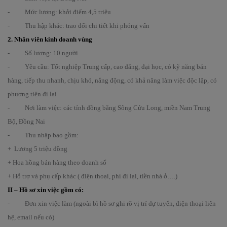
- Mức lương: khởi điểm 4,5 triệu
- Thu hập khác: trao đổi chi tiết khi phỏng vấn
2. Nhân viên kinh doanh vùng
- Số lượng: 10 người
- Yêu cầu: Tốt nghiệp Trung cấp, cao đẳng, đại học, có kỹ năng bán
hàng, tiếp thu nhanh, chịu khó, nắng động, có khả năng làm việc độc lập, có
phương tiện đi lại
- Nơi làm việc: các tỉnh đồng bằng Sông Cửu Long, miền Nam Trung
Bộ, Đồng Nai
- Thu nhập bao gồm:
+ Lương 5 triệu đồng
+ Hoa hồng bán hàng theo doanh số
+ Hỗ trợ và phụ cấp khác ( điện thoại, phí đi lại, tiền nhà ở….)
II –
Hồ sơ xin việc gồm có:
- Đơn xin việc làm (ngoài bì hồ sơ ghi rõ vị trí dự tuyển, điện thoại liên
hệ, email nếu có)