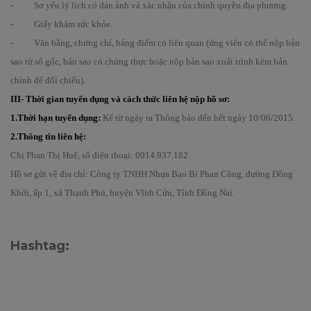
- Sơ yếu lý lịch có dán ảnh và xác nhận của chính quyền địa phương.
- Giấy khám sức khỏe.
- Văn bằng, chứng chỉ, bảng điểm có liên quan (ứng viên có thể nộp bản
sao từ sổ gốc, bản sao có chứng thực hoặc nộp bản sao xuất trình kèm bản
chính để đối chiếu).
I
II- Thời gian tuyển dụng và cách thức liên hệ nộp hồ sơ:
1.Thời hạn tuyển dụng:
Kể từ ngày ra Thông báo đến hết ngày 10/06/2015.
2.Thông tin liên hệ:
Chị Phan Thị Huệ, số điện thoại: 0914.937.182
Hồ sơ gửi về địa chỉ: Công ty TNHH Nhựa Bao Bì Phan Công, đường Đồng
Khởi, ấp 1, xã Thạnh Phú, huyện Vĩnh Cửu, Tỉnh Đồng Nai.
Hashtag: