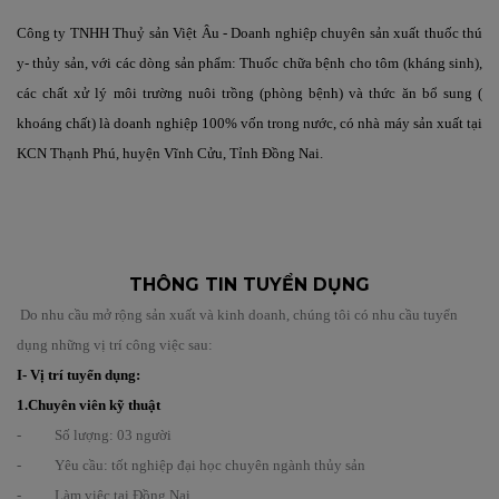
Công ty TNHH Thuỷ sản Việt Âu - Doanh nghiệp chuyên sản xuất thuốc thú
y- thủy sản, với các dòng sản phẩm: Thuốc chữa bệnh cho tôm (kháng sinh),
các chất xử lý môi trường nuôi trồng (phòng bệnh) và thức ăn bổ sung (
khoáng chất) là doanh nghiệp 100% vốn trong nước, có nhà máy sản xuất tại
KCN Thạnh Phú, huyện Vĩnh Cửu, Tỉnh Đồng Nai.
THÔNG TIN TUYỂN DỤNG
Do nhu cầu mở rộng sản xuất và kinh doanh, chúng tôi có nhu cầu tuyển
dụng những vị trí công việc sau:
I- Vị trí tuyển dụng:
1.Chuyên viên kỹ thuật
- Số lượng: 03 người
- Yêu cầu: tốt nghiệp đại học chuyên ngành thủy sản
- Làm việc tại Đồng Nai