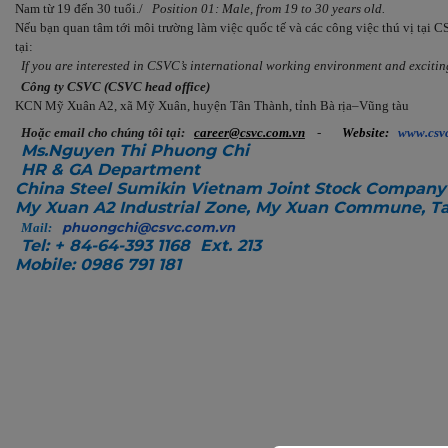
Nam từ 19 đến 30 tuổi./
Position 01: Male, from 19 to 30 years old.
Nếu bạn quan tâm tới môi trường làm việc quốc tế và các công việc thú vị tại CSV
tại:
If you are interested in CSVC’s international working environment and exciting
Công ty CSVC (CSVC head office)
KCN Mỹ Xuân A2, xã Mỹ Xuân, huyện Tân Thành, tỉnh Bà rịa–Vũng tàu
Hoặc email cho chúng tôi tại:
career@csvc.com.vn
-
Website:
www.csvc
Ms.Nguyen Thi Phuong Chi
HR & GA Department
China Steel Sumikin Vietnam Joint Stock Company
My Xuan A2 Industrial Zone, My Xuan Commune, Tan
phuongchi@csvc.com.vn
Mail:
Tel: + 84-64-393 1168 Ext. 213
Mobile: 0986 791 181