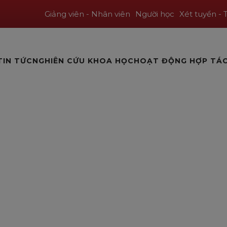
Giảng viên - Nhân viên
Người học
Xét tuyển - 
TIN TỨC
NGHIÊN CỨU KHOA HỌC
HOẠT ĐỘNG HỢP TÁ