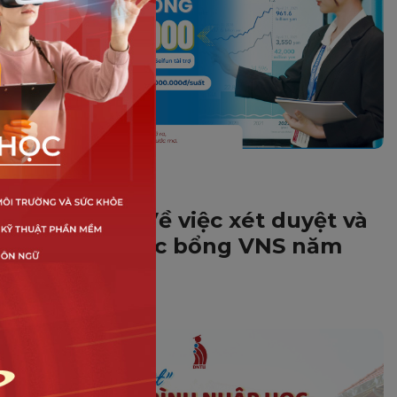
HOẠT ĐỘNG DNTU
Thông báo Về việc xét duyệt và
trao tặng học bổng VNS năm
2025