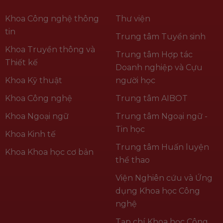
Khoa Công nghệ thông
Thư viện
tin
Trung tâm Tuyển sinh
Khoa Truyền thông và
Trung tâm Hợp tác
Thiết kế
Doanh nghiệp và Cựu
Khoa Kỹ thuật
người học
Khoa Công nghệ
Trung tâm AIBOT
Khoa Ngoại ngữ
Trung tâm Ngoại ngữ -
Tin học
Khoa Kinh tế
Trung tâm Huấn luyện
Khoa Khoa học cơ bản
thể thao
Viện Nghiên cứu và Ứng
dụng Khoa học Công
nghệ
Tạp chí Khoa học Công