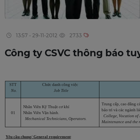
13:57 - 29-11-2012
2733
Công ty CSVC thông báo t
STT
Chức danh công việc
No.
Job Title
Trung cấp, cao đẳng các 
Nhân Viên Kỹ Thuật cơ khí
bảo trì
v
à các ngành li
01
Nhân Viên Vận hành.
College, Vocation of
Mechanical Technicians, Operators.
Maintenance and the r
Yêu cầu chung/ General requirement
: