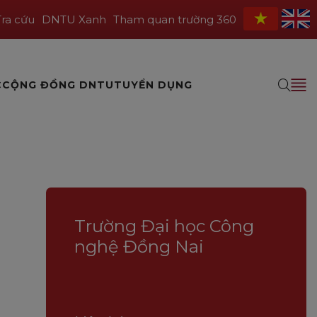
Tra cứu
DNTU Xanh
Tham quan trường 360
C
CỘNG ĐỒNG DNTU
TUYỂN DỤNG
Trường Đại học Công
nghệ Đồng Nai