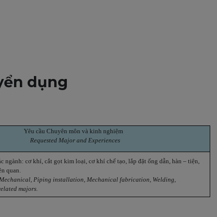
uyển dụng
Yêu cầu Chuyên môn và kinh nghiệm
Requested Major and Experiences
ngành: cơ khí, cắt gọt kim loại, cơ khí chế tạo, lắp đặt ống dẫn, hàn – tiện,
ên quan.
 Mechanical, Piping installation, Mechanical fabrication, Welding,
elated majors.