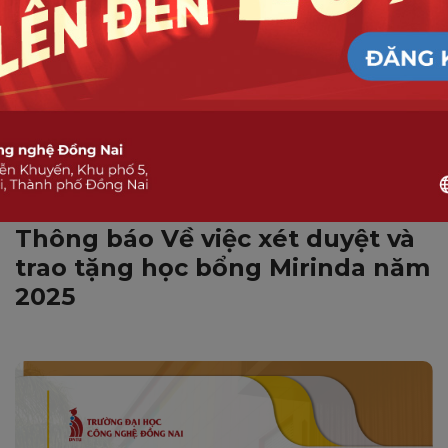
SINH VIÊN DNTU
Thông báo Về việc xét duyệt và
trao tặng học bổng Mirinda năm
2025