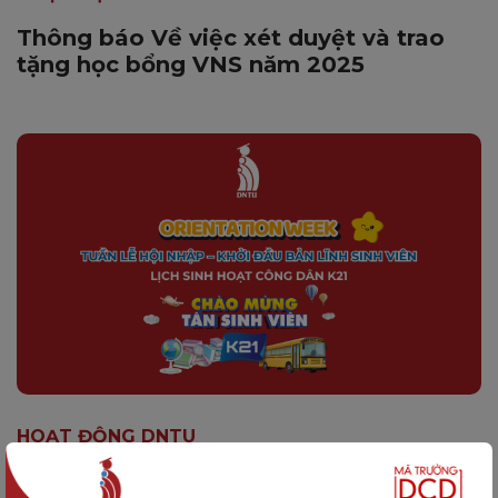
Thông báo Về việc xét duyệt và trao
tặng học bổng VNS năm 2025
HOẠT ĐỘNG DNTU
Lịch sinh hoạt công dân K21: Tuần lễ