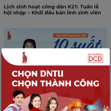
Lịch sinh hoạt công dân K21: Tuần lễ
hội nhập – Khởi đầu bản lĩnh sinh viên
SINH VIÊN DNTU
Thông báo Về việc xét duyệt và trao