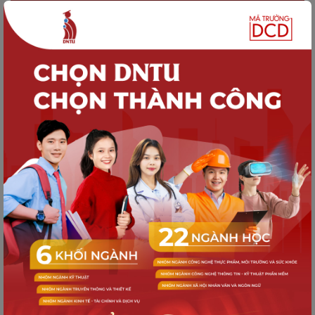
HOẠT ĐỘNG DNTU
Lịch sinh hoạt công dân K21: Tuần lễ
hội nhập – Khởi đầu bản lĩnh sinh viên
SINH VIÊN DNTU