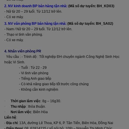
2. NV kinh doanh BP bán hàng tận nhà:
(Mã số dự tuyển: BH_KD03)
- Nữ từ 20 – 29 tuổi. Từ 12/12 trở lên.
- Có xe máy.
3. NV văn phòng BP bán hàng tận nhà:
(Mã số dự tuyển: BH_SA02)
- Nam / Nữ từ 20 – 29 tuổi. Từ 12/12 trở lên.
- Thạo vi tính văn phòng.
- Có xe máy.
4. Nhân viên phòng PR
Yêu cầu : - Trình độ : Tốt nghiệp ÐH chuyên ngành Công Nghệ Sinh Học
hoặc Vi Sinh.
- Tuổi : Từ 22 - 29
- Vi tình văn phòng
- Tiếng Anh giao tiếp
- Có khả năng giao tiếp tốt trước công chúng
- Không cần kinh nghiệm
·
Thời gian làm việc
: 8g – 16g30.
·
Thu nhập
: thỏa thuận.
·
Nơi làm việc
: Biên Hòa
Liên hệ
:
-
Địa chỉ
: 13A, đường Lê Thoa, KP 6, P. Tân Tiến, Biên Hòa, Đồng Nai
- Điện thoại
: 08. 62814235 ( số nội bộ: 109) – Nguyễn Thị Minh Chúc.