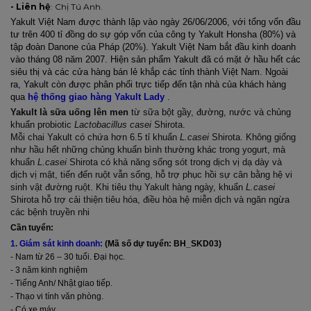
- Liên hệ
: Chị Tú Anh.
Yakult Việt Nam được thành lập vào ngày 26/06/2006, với tổng vốn đầu
tư trên 400 tỉ đồng do sự góp vốn của công ty Yakult Honsha (80%) và
tập đoàn Danone của Pháp (20%). Yakult Việt Nam bắt đầu kinh doanh
vào tháng 08 năm 2007. Hiện sản phẩm Yakult đã có mặt ở hầu hết các
siêu thị và các cửa hàng bán lẻ khắp các tỉnh thành Việt Nam. Ngoài
ra, Yakult còn được phân phối trực tiếp đến tận nhà của khách hàng
qua
hệ thống giao hàng Yakult Lady
.
Yakult là sữa uống lên men
từ sữa bột gầy, đường, nước và chủng
khuẩn probiotic
Lactobacillus casei
Shirota.
Mỗi chai Yakult có chứa hơn 6.5 tỉ khuẩn
L.casei
Shirota. Không giống
như hầu hết những chủng khuẩn bình thường khác trong yogurt, mà
khuẩn
L.casei
Shirota có khả năng sống sót trong dịch vị dạ dày và
dịch vị mật, tiến đến ruột vẫn sống, hỗ trợ phục hồi sự cân bằng hệ vi
sinh vật đường ruột. Khi tiêu thụ Yakult hàng ngày, khuẩn
L.casei
Shirota hỗ trợ cải thiện tiêu hóa, điều hòa hệ miễn dịch và ngăn ngừa
các bệnh truyền nhi
Cần tuyển:
1. Giám sát kinh doanh:
(Mã số dự tuyển: BH_SKD03)
- Nam từ 26 – 30 tuổi. Đại học.
- 3 năm kinh nghiệm
- Tiếng Anh/ Nhật giao tiếp.
- Thạo vi tính văn phòng.
- Có xe máy.