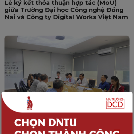
Lễ ký kết thỏa thuận hợp tác (MoU)
giữa Trường Đại học Công nghệ Đồng
Nai và Công ty Digital Works Việt Nam
HỢP TÁC DOANH NGHIỆP
DNTU tăng cường hợp tác quốc tế - Mở