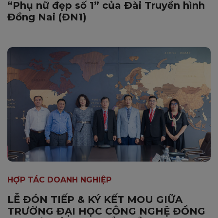
“Phụ nữ đẹp số 1” của Đài Truyền hình
Đồng Nai (ĐN1)
HỢP TÁC DOANH NGHIỆP
LỄ ĐÓN TIẾP & KÝ KẾT MOU GIỮA
TRƯỜNG ĐẠI HỌC CÔNG NGHỆ ĐỒNG