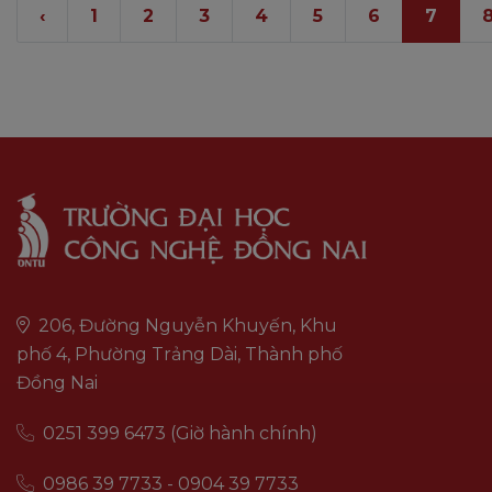
‹
1
2
3
4
5
6
7
206, Đường Nguyễn Khuyến, Khu
phố 4, Phường Trảng Dài, Thành phố
Đồng Nai
0251 399 6473 (Giờ hành chính)
0986 39 7733 - 0904 39 7733