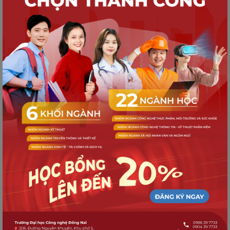
rộng cơ hội cho sinh viên với các doanh
nghiệp Nhật Bản
HỢP TÁC DOANH NGHIỆP
DNTU ký kết hợp tác chiến lược với
Công ty Du lịch Sài Gòn Bình Châu, mở