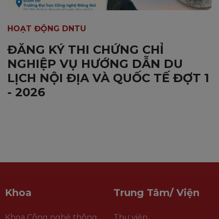
HOẠT ĐỘNG DNTU
ĐĂNG KÝ THI CHỨNG CHỈ
NGHIỆP VỤ HƯỚNG DẪN DU
LỊCH NỘI ĐỊA VÀ QUỐC TẾ ĐỢT 1
- 2026
Khoa
Trung Tâm/ Viện
Khoa Công nghệ thông
Thư viện