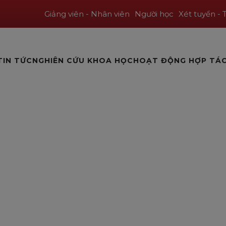
Giảng viên - Nhân viên
Người học
Xét tuyển - 
TIN TỨC
NGHIÊN CỨU KHOA HỌC
HOẠT ĐỘNG HỢP TÁ