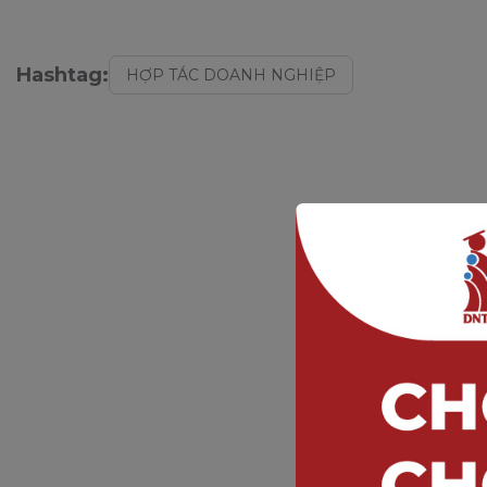
Hashtag:
HỢP TÁC DOANH NGHIỆP