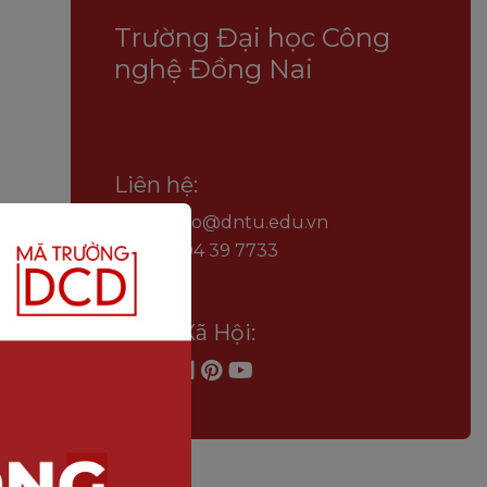
Trường Đại học Công
nghệ Đồng Nai
Liên hệ:
Email: info@dntu.edu.vn
SĐT: 0904 39 7733
Mạng Xã Hội: