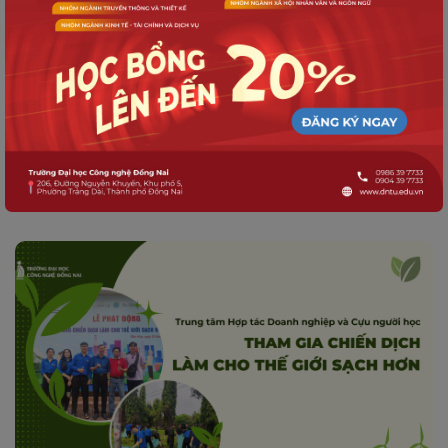
NGÀY HỘI HIẾN MÁU TÌNH NGUYỆN
TẠI TRƯỜNG ĐẠI HỌC CÔNG NGHỆ
ĐỒNG NAI