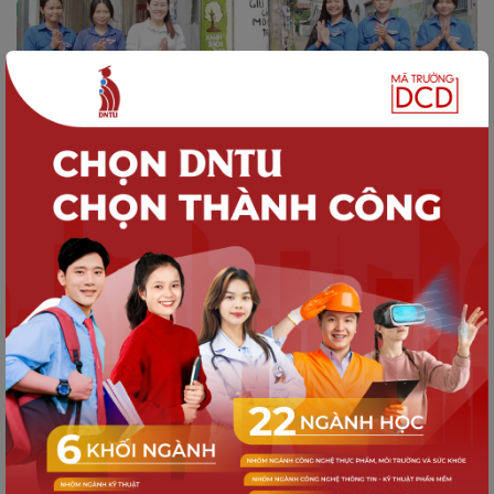
HOẠT ĐỘNG CỘNG ĐỒNG
Sinh viên DNTU "thay áo mới" cho cột
điện - Gửi gắm thông điệp xanh