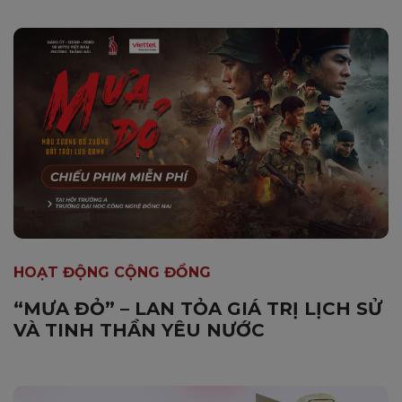
HOẠT ĐỘNG CỘNG ĐỒNG
“MƯA ĐỎ” – LAN TỎA GIÁ TRỊ LỊCH SỬ
VÀ TINH THẦN YÊU NƯỚC