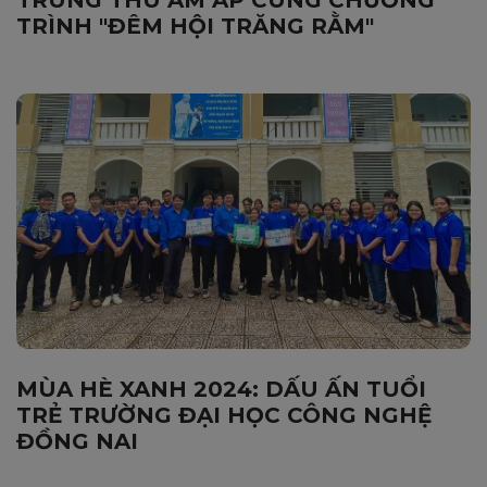
TRÌNH "ĐÊM HỘI TRĂNG RẰM"
MÙA HÈ XANH 2024: DẤU ẤN TUỔI
TRẺ TRƯỜNG ĐẠI HỌC CÔNG NGHỆ
ĐỒNG NAI