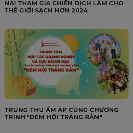
NAI THAM GIA CHIẾN DỊCH LÀM CHO
THẾ GIỚI SẠCH HƠN 2024
TRUNG THU ẤM ÁP CÙNG CHƯƠNG
TRÌNH "ĐÊM HỘI TRĂNG RẰM"