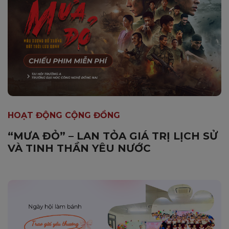
HOẠT ĐỘNG CỘNG ĐỒNG
“MƯA ĐỎ” – LAN TỎA GIÁ TRỊ LỊCH SỬ
VÀ TINH THẦN YÊU NƯỚC