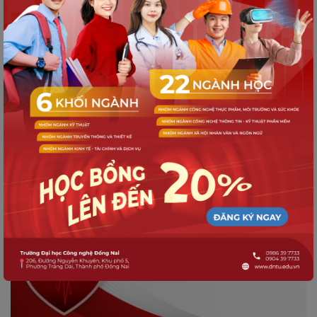
HOẠT ĐỘNG CỘNG ĐỒNG
Sinh viên DNTU "thay áo mới" cho cột
điện - Gửi gắm thông điệp xanh